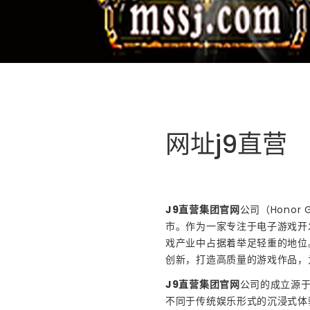
网址j9直营
J9直营集团官网
公司（Honor 
市。作为一家专注于电子游戏开
戏产业中占据着举足轻重的地位
创新，打造高质量的游戏作品，
J9直营集团官网
公司的成立源
不同于传统娱乐形式的沉浸式体