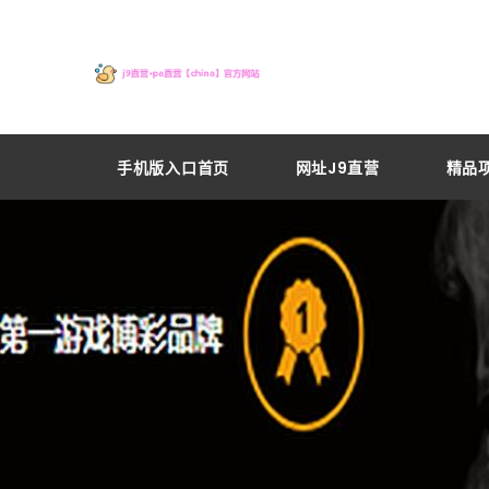
手机版入口首页
网址J9直营
精品