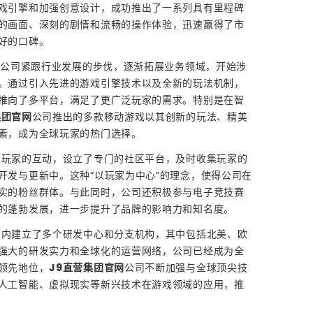
戏引擎和加强创意设计，成功推出了一系列具有里程碑
的画面、深刻的剧情和流畅的操作体验，迅速赢得了市
好的口碑。
网
公司紧跟行业发展的步伐，逐渐拓展业务领域，开始涉
。通过引入先进的游戏引擎技术以及全新的玩法机制，
推向了多平台，满足了更广泛玩家的需求。特别是在智
集团官网
公司推出的多款移动游戏以其创新的玩法、精美
素，成为全球玩家的热门选择。
与玩家的互动，设立了专门的社区平台，及时收集玩家的
开发与更新中。这种“以玩家为中心”的理念，使得公司在
实的粉丝群体。与此同时，公司还积极参与电子竞技赛
的蓬勃发展，进一步提升了品牌的影响力和知名度。
围内建立了多个研发中心和分支机构，其中包括北美、欧
强大的研发实力和全球化的运营网络，公司已经成为全
领先地位，
J9直营集团官网
公司不断加强与全球顶尖技
人工智能、虚拟现实等新兴技术在游戏领域的应用，推