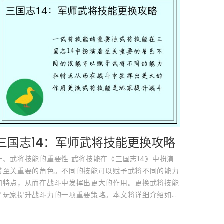
三国志14：军师武将技能更换攻略
一、武将技能的重要性 武将技能在《三国志14》中扮演
着至关重要的角色。不同的技能可以赋予武将不同的能力
和特点，从而在战斗中发挥出更大的作用。更换武将技能
是玩家提升战斗力的一项重要策略。本文将详细介绍如...