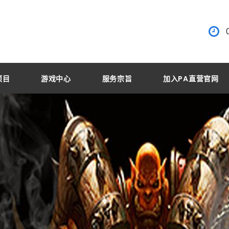
项目
游戏中心
服务宗旨
加入PA直营官网