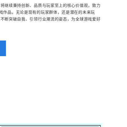
司将继续秉持创新、品质与玩家至上的核心价值观，致力
戏作品。无论是现有的玩家群体，还是潜在的未来玩
以不断突破自我、引领行业潮流的姿态，为全球游戏爱好