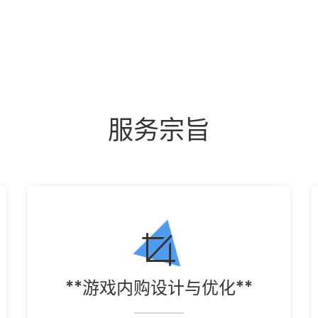
服务宗旨
**游戏内购设计与优化**