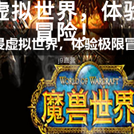
虚拟世界，体
冒险！
j9直营