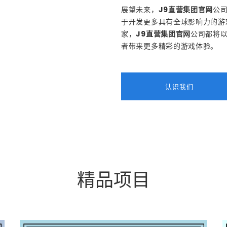
展望未来，
J9直营集团官网
公
于开发更多具有全球影响力的游
家，
J9直营集团官网
公司都将
者带来更多精彩的游戏体验。
认识我们
精品项目