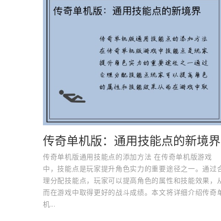
传奇单机版：通用技能点的新境界
传奇单机版通用技能点的添加方法 在传奇单机版游戏
中，技能点是玩家提升角色实力的重要途径之一。通过
理分配技能点，玩家可以提高角色的属性和技能效果，
而在游戏中取得更好的战斗成绩。本文将详细介绍传奇
机...